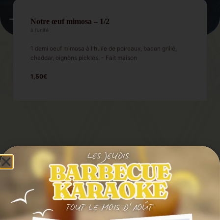
Notre œuf mimosa – 1/2
à l'unité
1 demi oeuf mimosa à l'huile de poireaux, bacon grillé,
cheddar, oignons pickles. - Fait maison
1,50€