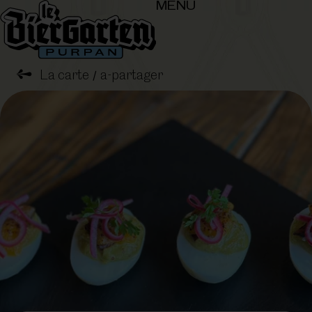
MENU
➺
La carte
a-partager
/