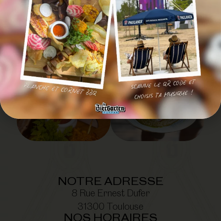
IMAGE
@LEBIERGARTENPURPAN
NOTRE ADRESSE
8 Rue Ernest Dufer
31300 Toulouse
NOS HORAIRES