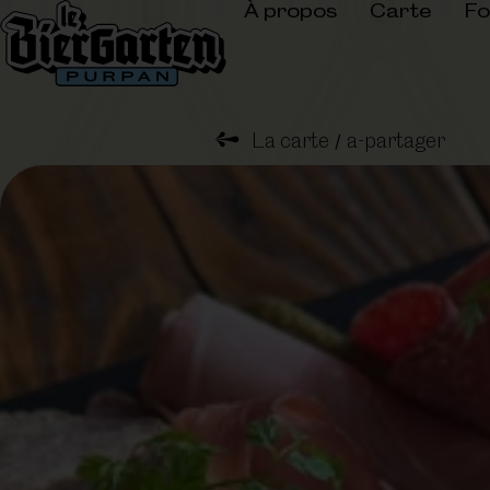
À propos
Carte
Fo
➺
La carte
a-partager
/