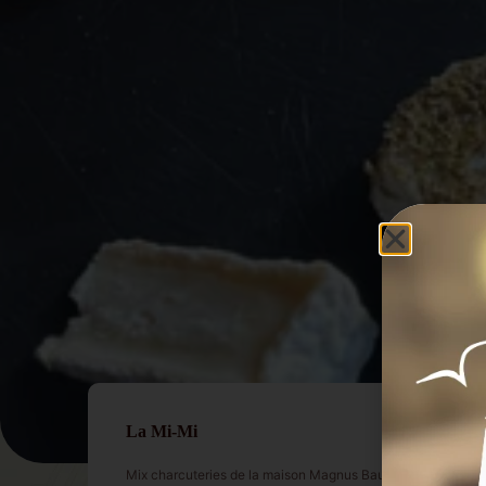
La Mi-Mi
Mix charcuteries de la maison Magnus Bauch (Munich) / f