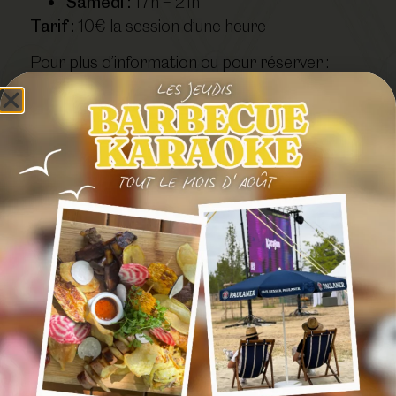
Samedi :
17h – 21h
Tarif :
10€ la session d’une heure
Pour plus d’information ou pour réserver :
cliquez ici
!
À noter qu’il n’y aura pas de sessions les 7, 8,
14 et 15 août.