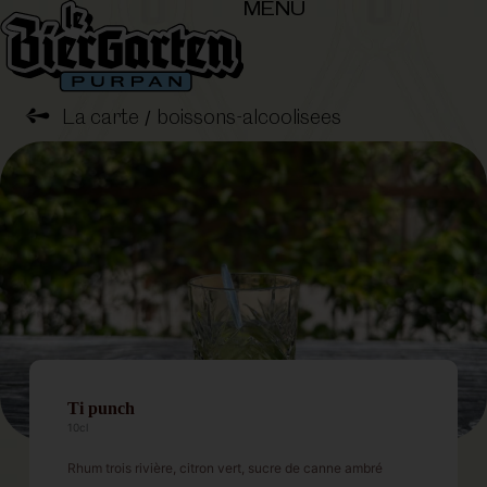
MENU
➺
La carte
boissons-alcoolisees
/
Ti punch
10cl
Rhum trois rivière, citron vert, sucre de canne ambré