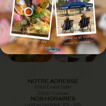
@LEBIERGARTENPURPAN
NOTRE ADRESSE
8 Rue Ernest Dufer
31300 Toulouse
NOS HORAIRES
Lundi au mercredi : 12h – 00h