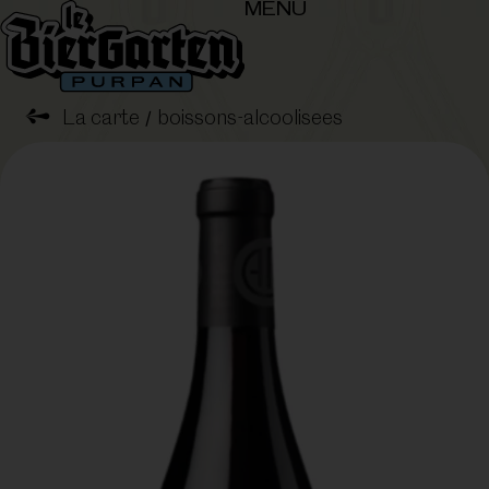
MENU
➺
La carte
boissons-alcoolisees
/