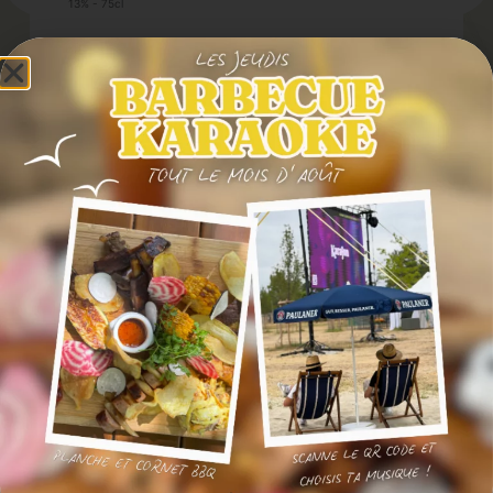
13% - 75cl
Cépage Pinot Noir : Léger, fruité et clair.
28€