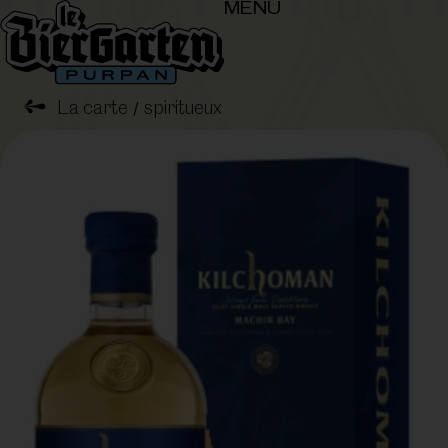
MENU
➺
La carte
spiritueux
/