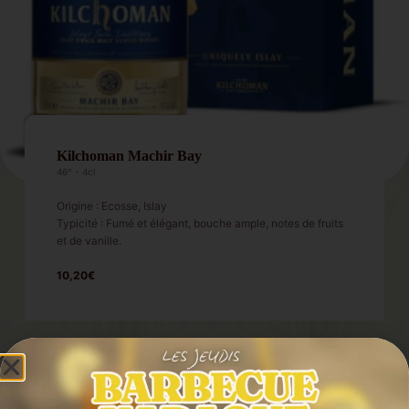
Kilchoman Machir Bay
46° - 4cl
Origine : Ecosse, Islay
Typicité : Fumé et élégant, bouche ample, notes de fruits
et de vanille.
10,20€