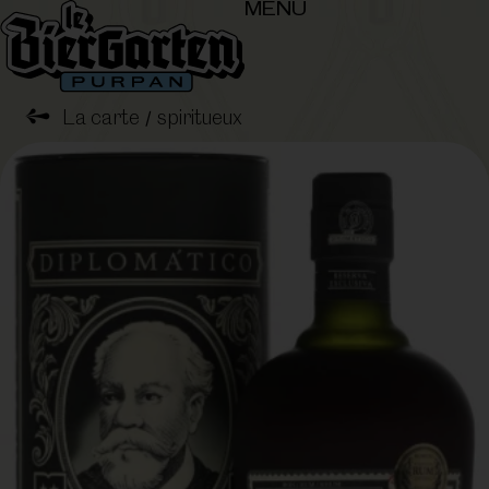
MENU
➺
La carte
spiritueux
/