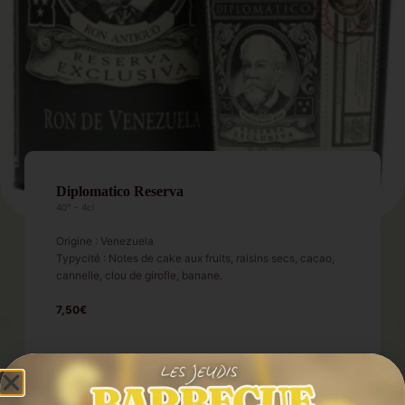
Diplomatico Reserva
40° - 4cl
Origine : Venezuela
Typycité : Notes de cake aux fruits, raisins secs, cacao,
cannelle, clou de girofle, banane.
7,50€