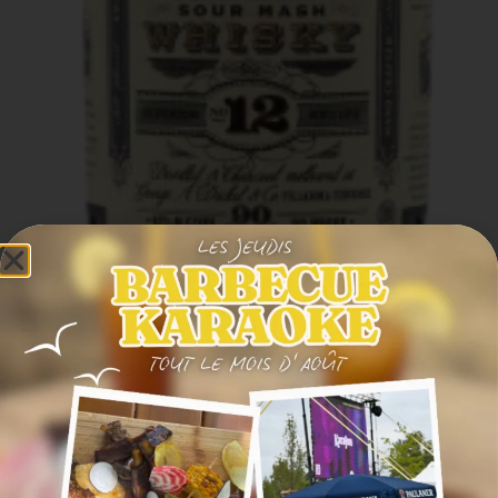
Dickel n°12
45° - 4cl
Origine : Etats unis, Tennessee
Typicité : Bouche marquée par le toffee, l'abricot et le
fruit.
8,50€