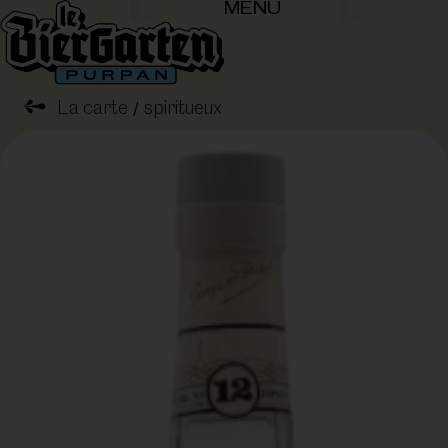
MENU
➺
La carte
spiritueux
/