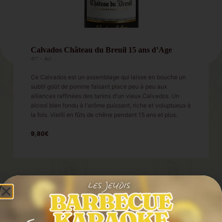
Calvados Château du Breuil 15 ans d’Age
41° - 4cl
Ce Calvados est un assemblage qui laisse en bouche un
subtil goût de pomme faisant place peu à peu aux
alliances raffinées des tanins d'un vieux Calvados. Un
alcool bien fondu à l'arôme puissant, riche et voluptueux à
la fois. Vieilli en fûts de chêne pendant 15 ans et plus.
9,80€