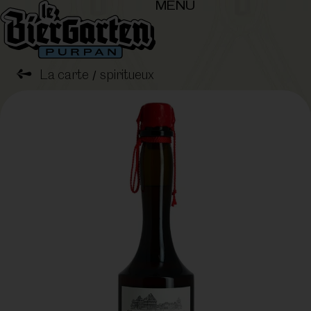
MENU
➺
La carte
spiritueux
/