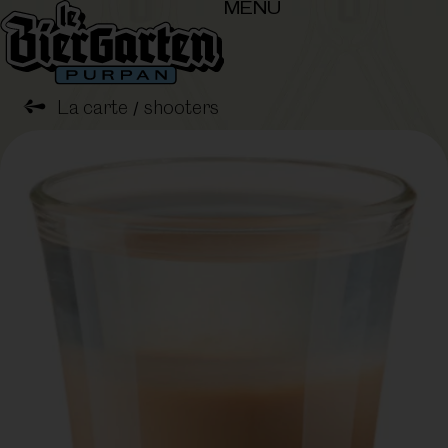
MENU
➺
La carte
shooters
/