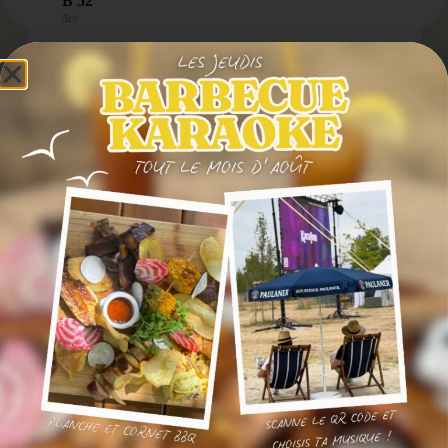
B 52
3cl
Kalhua-Bailey's-Cointreau
4€